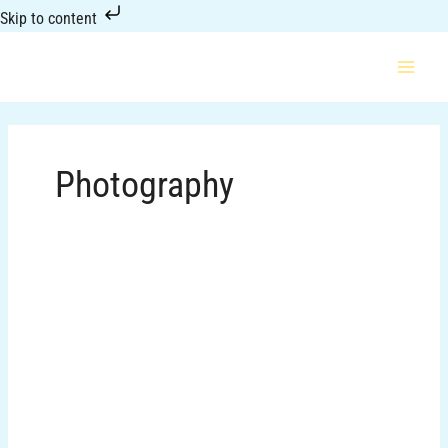
Skip
Skip to content
to
content
Photography
Adrenalina
y
pasión
se
aúnan
en
un