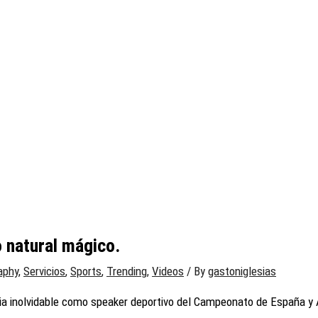
o natural mágico.
aphy
,
Servicios
,
Sports
,
Trending
,
Videos
/ By
gastoniglesias
ncia inolvidable como speaker deportivo del Campeonato de España 