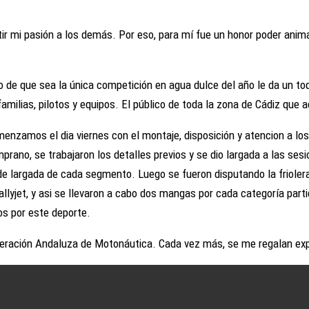
r mi pasión a los demás. Por eso, para mí fue un honor poder anim
o de que sea la única competición en agua dulce del año le da un to
milias, pilotos y equipos. El público de toda la zona de Cádiz que 
enzamos el dia viernes con el montaje, disposición y atencion a los 
rano, se trabajaron los detalles previos y se dio largada a las sesi
 de largada de cada segmento. Luego se fueron disputando la friole
lyjet, y asi se llevaron a cabo dos mangas por cada categoría parti
dos por este deporte.
deración Andaluza de Motonáutica. Cada vez más, se me regalan expe