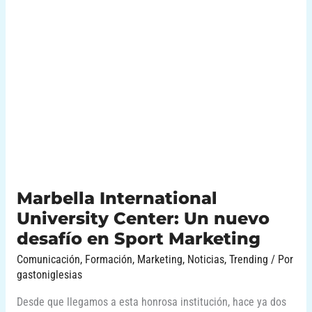
Marbella
International
University
Center:
Un
nuevo
desafío
en
Sport
Marketing
Marbella International
University Center: Un nuevo
desafío en Sport Marketing
Comunicación
,
Formación
,
Marketing
,
Noticias
,
Trending
/ Por
gastoniglesias
Desde que llegamos a esta honrosa institución, hace ya dos