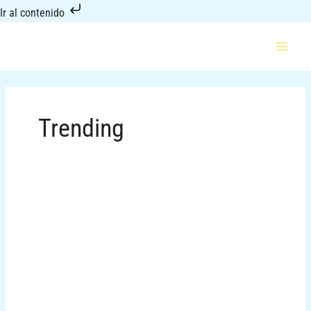
Ir
Ir al contenido
al
contenido
Trending
BUSCAS
PATROCINIO?
DALO
X
HECHO