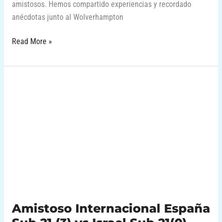
amistosos. Hemos compartido experiencias y recordado
anécdotas junto al Wolverhampton
Read More »
Amistoso
Internacional
España
Sub
21
(3)
vs
Israel
Sub
21(0)
Amistoso Internacional España