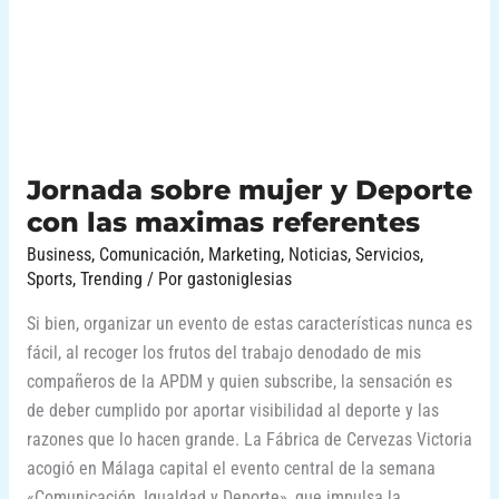
con
las
maximas
referentes
Jornada sobre mujer y Deporte
con las maximas referentes
Business
,
Comunicación
,
Marketing
,
Noticias
,
Servicios
,
Sports
,
Trending
/ Por
gastoniglesias
Si bien, organizar un evento de estas características nunca es
fácil, al recoger los frutos del trabajo denodado de mis
compañeros de la APDM y quien subscribe, la sensación es
de deber cumplido por aportar visibilidad al deporte y las
razones que lo hacen grande. La Fábrica de Cervezas Victoria
acogió en Málaga capital el evento central de la semana
«Comunicación, Igualdad y Deporte», que impulsa la