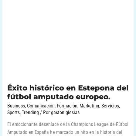
histórico
en
Estepona
del
fútbol
amputado
europeo.
Éxito histórico en Estepona del
fútbol amputado europeo.
Business
,
Comunicación
,
Formación
,
Marketing
,
Servicios
,
Sports
,
Trending
/ Por
gastoniglesias
El emocionante desenlace de la Champions League de Fútbol
Amputado en España ha marcado un hito en la historia del