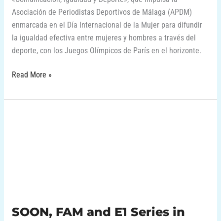
Asociación de Periodistas Deportivos de Málaga (APDM)
enmarcada en el Día Internacional de la Mujer para difundir
la igualdad efectiva entre mujeres y hombres a través del
deporte, con los Juegos Olímpicos de París en el horizonte.
Read More »
SOON,
FAM
and
E1
Series
in
Puerto
Banús,
SOON, FAM and E1 Series in
Marbella.