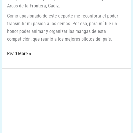
Arcos de la Frontera, Cádiz.
Como apasionado de este deporte me reconforta el poder
transmitir mi pasión a los demás. Por eso, para mí fue un
honor poder animar y organizar las mangas de esta
competición, que reunió a los mejores pilotos del país.
Read More »
Evento
en
El
Corte
Ingles
de
Málaga