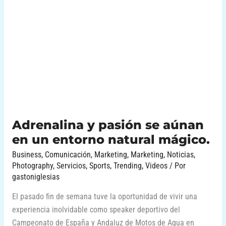
pasión
se
aúnan
en
un
entorno
natural
mágico.
Adrenalina y pasión se aúnan
en un entorno natural mágico.
Business
,
Comunicación
,
Marketing
,
Marketing
,
Noticias
,
Photography
,
Servicios
,
Sports
,
Trending
,
Videos
/ Por
gastoniglesias
El pasado fin de semana tuve la oportunidad de vivir una
experiencia inolvidable como speaker deportivo del
Campeonato de España y Andaluz de Motos de Agua en