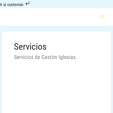
Ir
Ir al contenido
al
contenido
Servicios
Servicios de Gastón Iglesias.
Jornada
sobre
mujer
y
Deporte