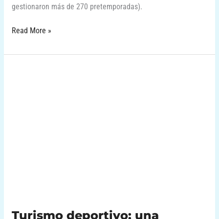
gestionaron más de 270 pretemporadas).
Read More »
Turismo
deportivo:
una
realidad
incontestable.
Turismo deportivo: una