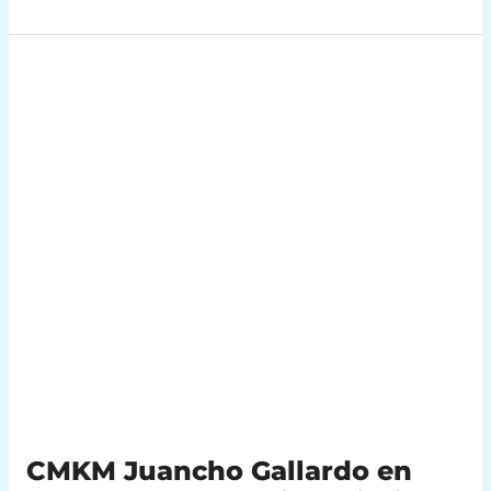
CMKM
Juancho
Gallardo
en
Marbella
.-
Marketing
Diario
MARCA
CMKM Juancho Gallardo en