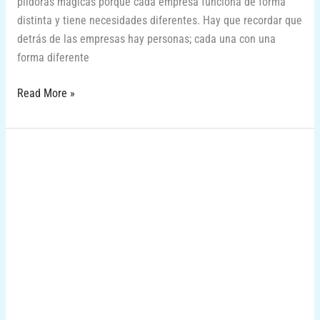
píldoras mágicas porque cada empresa funciona de forma
distinta y tiene necesidades diferentes. Hay que recordar que
detrás de las empresas hay personas; cada una con una
forma diferente
Read More »
Acuerdo
con
la
Federación
Andaluza
de
Motonáutica