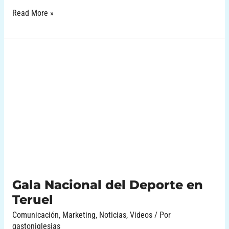
Read More »
Gala
Nacional
del
Deporte
en
Teruel
Gala Nacional del Deporte en
Teruel
Comunicación
,
Marketing
,
Noticias
,
Videos
/ Por
gastoniglesias