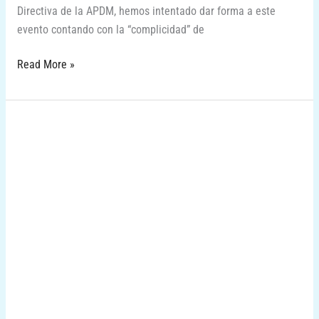
Directiva de la APDM, hemos intentado dar forma a este
evento contando con la “complicidad” de
Read More »
Colaboramos
en
el
MARCA
Sport
Weekend