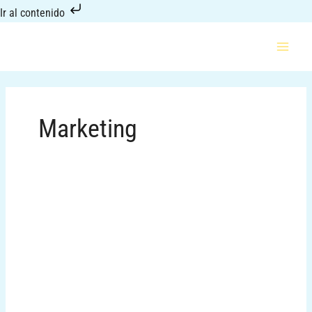
Ir
Ir al contenido
al
contenido
Marketing
De
visita
en
Sutus