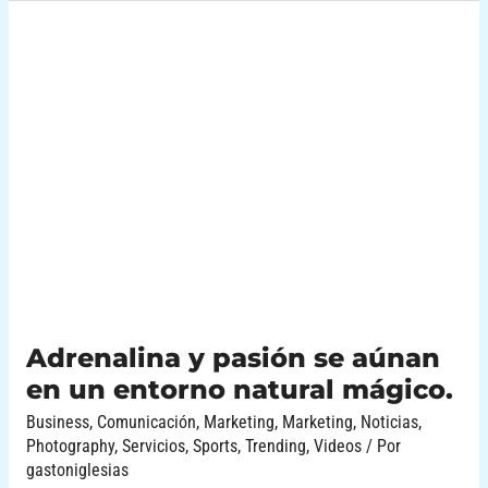
Adrenalina
y
pasión
se
aúnan
en
un
entorno
natural
mágico.
Adrenalina y pasión se aúnan
en un entorno natural mágico.
Business
,
Comunicación
,
Marketing
,
Marketing
,
Noticias
,
Photography
,
Servicios
,
Sports
,
Trending
,
Videos
/ Por
gastoniglesias