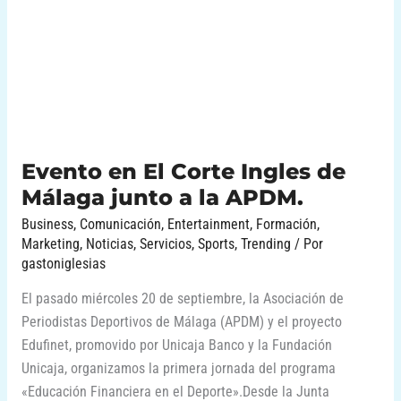
Ingles
de
Málaga
junto
a
la
APDM.
Evento en El Corte Ingles de
Málaga junto a la APDM.
Business
,
Comunicación
,
Entertainment
,
Formación
,
Marketing
,
Noticias
,
Servicios
,
Sports
,
Trending
/ Por
gastoniglesias
El pasado miércoles 20 de septiembre, la Asociación de
Periodistas Deportivos de Málaga (APDM) y el proyecto
Edufinet, promovido por Unicaja Banco y la Fundación
Unicaja, organizamos la primera jornada del programa
«Educación Financiera en el Deporte».Desde la Junta