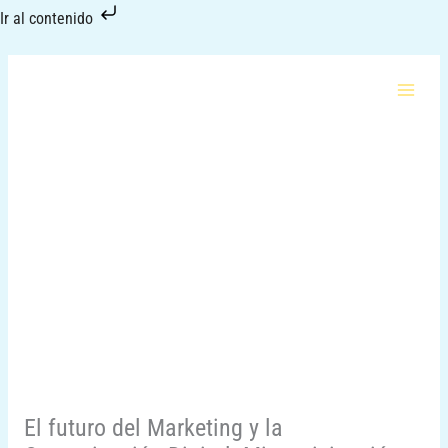
Ir
Ir al contenido
al
contenido
El futuro del Marketing y la