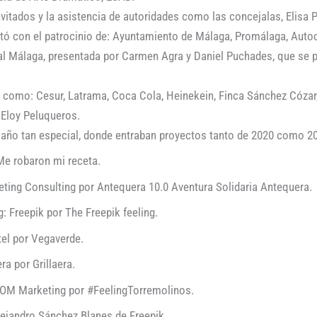
nvitados y la asistencia de autoridades como las concejalas, Elisa
ntó con el patrocinio de: Ayuntamiento de Málaga, Promálaga, Auto
l Málaga, presentada por Carmen Agra y Daniel Puchades, que se pu
como: Cesur, Latrama, Coca Cola, Heinekein, Finca Sánchez Cózar,
y Eloy Peluqueros.
 año tan especial, donde entraban proyectos tanto de 2020 como 20
Me robaron mi receta.
eting Consulting por Antequera 10.0 Aventura Solidaria Antequera.
 Freepik por The Freepik feeling.
tel por Vegaverde.
ra por Grillaera.
OM Marketing por #FeelingTorremolinos.
lejandro Sánchez Blanes de Freepik.