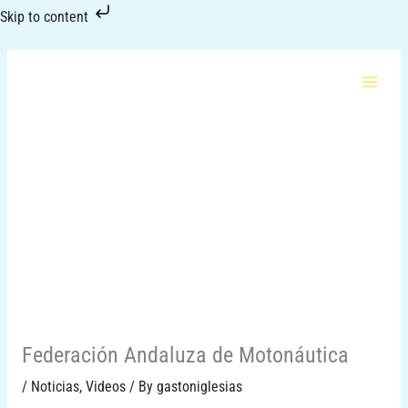
Skip
Skip to content
to
content
Federación Andaluza de Motonáutica
/
Noticias
,
Videos
/ By
gastoniglesias