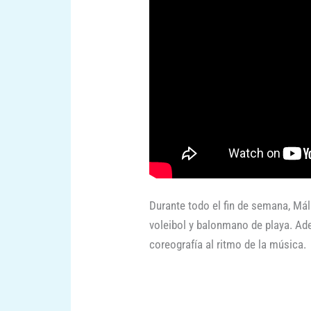
Durante todo el fin de semana, Mál
voleibol y balonmano de playa. A
coreografía al ritmo de la música.