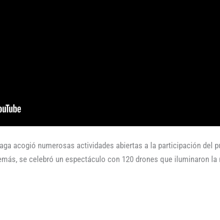
aga acogió numerosas actividades abiertas a la participación del p
demás, se celebró un espectáculo con 120 drones que iluminaron l