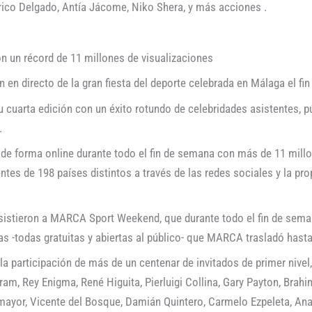
ico Delgado, Antía Jácome, Niko Shera, y más acciones .
 un récord de 11 millones de visualizaciones
 en directo de la gran fiesta del deporte celebrada en Málaga el fi
cuarta edición con un éxito rotundo de celebridades asistentes, pú
.
 de forma online durante todo el fin de semana con más de 11 millo
entes de 198 países distintos a través de las redes sociales y la pro
sistieron a MARCA Sport Weekend, que durante todo el fin de sema
s -todas gratuitas y abiertas al público- que MARCA trasladó hasta 
participación de más de un centenar de invitados de primer nive
ram, Rey Enigma, René Higuita, Pierluigi Collina, Gary Payton, Brah
omayor, Vicente del Bosque, Damián Quintero, Carmelo Ezpeleta, An