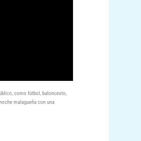
úblico, como fútbol, baloncesto,
a noche malagueña con una