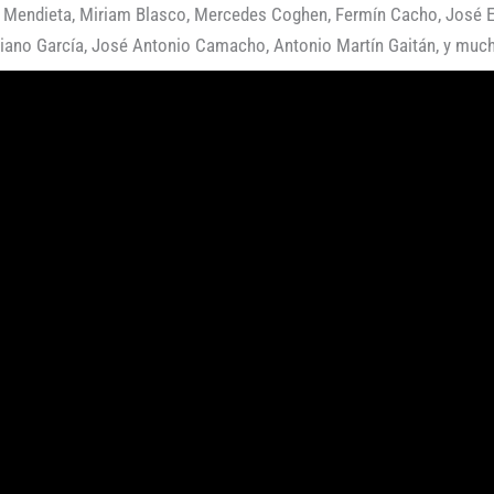
a Mendieta, Miriam Blasco, Mercedes Coghen, Fermín Cacho, José E
riano García, José Antonio Camacho, Antonio Martín Gaitán, y muc