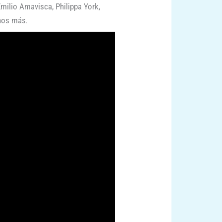
milio Amavisca, Philippa York,
hos más.