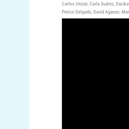
Carlos Unzué, Carla Suárez, Gaizk
Perico Delgado, David Aganzo, Ma